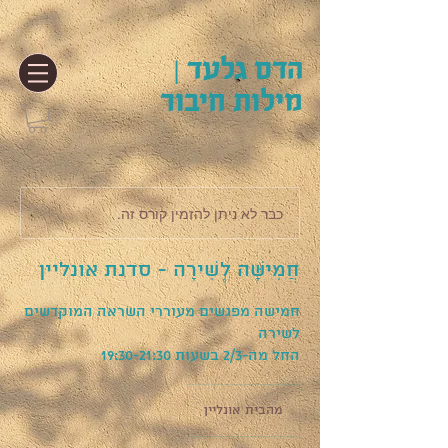
הדס גלעד |
מילות חיבור
כבר לא ניתן להזמין קורס זה.
חֲמִישָּׁה לְשִׁירָה - סדנת אונליין
חמישה מפגשים מעוררי השראה המוקדשים
החל מה-2/3 בשעות 19:30-21:30
מהבית אונליין