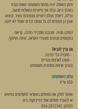
סימן השאלה יהיה מפתח משמעותי שאתו נעבוד
במהלך היום. נגלה איך מייצרות השאלות תנועה,
עלילה, דיאלוג ועולם דימויים ומטפורות עשיר, ובאיזה
אופן הן מספרות לנו על עצמנו דברים שאולי לא ידענו.
הסדנה תהיה מורכבת מתרגילי כתיבה, קריאה
בטקסטים מגוונים ומעוררי השראה, שיחה ושיתוף.
מה צריך להביא?
- מחברת וכלי כתיבה.
- משהו לארוחת צהריים
(נערוך ארוחה צמחונית משותפת)
עלות השתתפות:
450 ש"ח
אפשר לחלק את התשלום באשראי לתשלומים גמישים
או להעביר תשלום אחד בפייבוקס/ ביט
לטלפון:
054-2012342