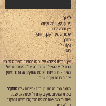
לכי לך
יֵשׁ גְּרָבִיטַצְיָה שֶׁל פְּנִימָה
אֵין מִמֶּנָּה מָנוֹס
עַכְשָׁו הַקְשִׁיבִי לְקוֹלֵךְ הַמִּתְהַלֵּךְ
בְּתוֹכֵךְ
הַקּוֹרֵא לָךְ
בּוֹאִי.
איך הולכים פנימה? איך יכולה הכתיבה להיות לגשר בין
פנים לחוץ ולהפך? האם כתיבה יכולה לאחות שברים?
באיזה אופנים אנחנו יכולות להתקרב אל הדבר באופן
שיהיה בו גם ערך פואטי?
בסדנת הכתיבה נתבונן יחד באפשרות שלנו
להתקרב
בעזרת המילים. נתקרב קודם כל
פנימה אל עצמנו,
ואחר כך באמצעות המילים נוכל (אם נרצה) להתקרב
גם לאחרים.