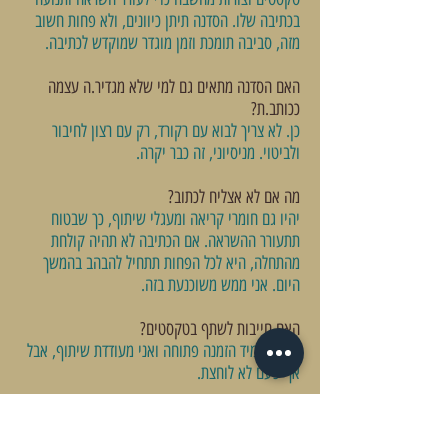
בכתיבה שלו. הסדנה תיתן כיוונים, ולא פחות חשוב
מזה, סביבה תומכת וזמן מוגדר שמוקדש לכתיבה.
האם הסדנה מתאים גם למי שלא מגדיר.ה עצמה
ככותב.ת?
כן. לא צריך לבוא עם רקורד, רק עם רצון לחיבור
ולביטוי. מניסיוני, זה כבר יקרה.
מה אם לא אצליח לכתוב?
יהיו גם חומרי קריאה ומעגלי שיתוף, כך שבטוח
תתעורר ההשראה. אם הכתיבה לא תהיה קולחת
מהתחלה, היא לכל הפחות תתחיל להבהב בהמשך
היום. אני ממש משוכנעת בזה.
האם חייבות לשתף בטקסטים?
לא. זו תמיד הזמנה פתוחה ואני מעודדת שיתוף, אבל
אף פעם לא לוחצת.
ואם יש לי עוד שאלה?
דבר.י אתי, הכי פשוט וישיר:
054-2012342