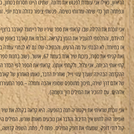
הריאיון, כאילו אני עומדת לפגוש את מדונה. שתינו היינו חסרות בטחון, 
ונפתחה תוך כדי שיחה ומרווחי נשימה. פגשתי ציפור גדולה ורבת יופי. זו
אני זוכרת את הלילה שבו קראתי את ספר שיריו של ריימונד קארבר ברצף.
להירדם, והחלטתי להעביר את הזמן בקריאה. הכרתי את קארבר באופן שטח
אז במיוחד. לא הבנתי על מה הרעש, והכתיבה שלו גם לא לגמרי עמדה 
זאת קניתי את ספרו, בזכות שיר אחד בעמוד 7
קחי אותי הביתה, אני צלול, ולקחתי אותו). קראתי את הספר לפי הסדר הכר
ההקדמה הבהירה שערך עוזי וייל, ואחרית הדבר, נאומו האחרון של קארבר
של אדם דרך שירה, חיכוך מחוספס שסופו אהבה וחמלה – ספר התעוררות. 
אלוהים. עם להזכיר את המילים רוך ונשמה).
אני זוכרת שראיתי את ויקטוריה חנה בהופעה. היא קראה בקולה את שיר ה
ואפשר היה לחוש איך הדיבור והדבר אכן נובעים מאותו שורש. המילים הי
קול דודי דופק. שמעתי את דופק המילים. פתח לי, פתח. השפה קדושה, 