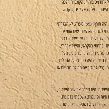
כל אחת מסיבותיה. הקונכייה הלכה 
 הייתה תחילתה של ידידות יקרה.
 היה חורף. נפשי סערה. לא הצלחתי 
י למדי, והוא לא הרשים אותי עד 
במה שהחשבתי עד אז כשירה. בכל 
6, אושר. (שוב בחנות ספרים, פתחתי באקראי, והשיר אמר לי, 
ונולוגי מתחילתו ועד סופו, כולל 
 בחייו. זה היה ספר מסע. התגלות 
(בלי להזכיר את המילה רוחניות או 
שירים. היא דיברה את שיר השירים, 
ו חיות ופועמות. נשטפתי בדמעות. 
השפה יודעת. נשטפתי באור. שנים 