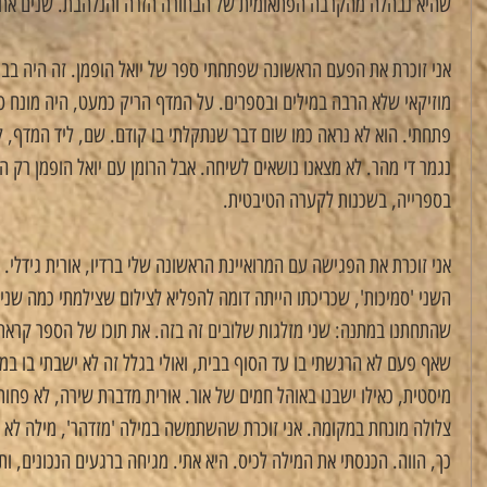
שהיא נבהלה מהקרבה הפתאומית של הבחורה הזרה והנלהבת. שנים אחר כ
אני זוכרת את הפעם הראשונה שפתחתי ספר של יואל הופמן. זה היה בבית
מוזיקאי שלא הרבה במילים ובספרים. על המדף הריק כמעט, היה מונח 
פתחתי. הוא לא נראה כמו שום דבר שנתקלתי בו קודם. שם, ליד המדף, ק
נגמר די מהר. לא מצאנו נושאים לשיחה. אבל הרומן עם יואל הופמן רק הח
בספרייה, בשכנות לקערה הטיבטית.
אני זוכרת את הפגישה עם המרואיינת הראשונה שלי ברדיו, אורית גידלי.
השני 'סמיכות', שכריכתו הייתה דומה להפליא לצילום שצילמתי כמה שנים
שהתחתנו במתנה: שני מזלגות שלובים זה בזה. את תוכו של הספר קראתי
שאף פעם לא הרגשתי בו עד הסוף בבית, ואולי בגלל זה לא ישבתי בו במקום
מיסטית, כאילו ישבנו באוהל חמים של אור. אורית מדברת שירה, לא פחו
צלולה מונחת במקומה. אני זוכרת שהשתמשה במילה 'מזדהר', מילה לא 
כך, הווה. הכנסתי את המילה לכיס. היא אתי. מגיחה ברגעים הנכונים, ותמ