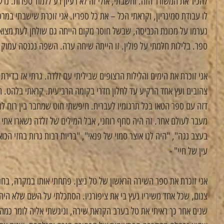
להכיר את המשורר הזה. וחשבתי, אולי זה לא רעיון רע ללמוד ספרות. נ
לו עבודת סמינריון, וקראתי הכל – את כל ספריו. אני זוכרת שישבתי במ
נערמו על מכונת הכביסה, שבשל חוסר מקום הייתה גם שולחן לעת מצוא
ספר. בלילות חלמתי על פולין. זו הייתה שיחה ערה. השפה נכנסה עמוק ב
אני זוכרת את הימים והלילות הרצופים שביליתי עם זלדה. גרתי אז בדירת גג
צהובים ועץ אחד הרקיע עד לחלון חדרי בקומה הרביעית. קראתי בלהט. הז
דזה עם ספר הטאו בכל תרגומיו לעברית. חיפשתי חוט שמחבר בין רוח לרו
מעבר לעולם אחר. זה היה סחף רוחני, אבל המילים של זלדה נשארו אתי ג
בעצב נגה", "היה לנו אוצר סמוי של פנאי", "בריות רבות גרות בחזי הכו
עין של חיי" -
אני זוכרת את ספר השירה הראשון של טל ניצן. פתחתי אותו במקרה, בחנו
צנום, שכל אחד משיריו נעץ בי את ציפורניו. הסתכלתי על השם שלא היה מו
שנים אחר כך ראיתי את טל בערב הקראת שירה, וניגשתי אליה לומר כמה 