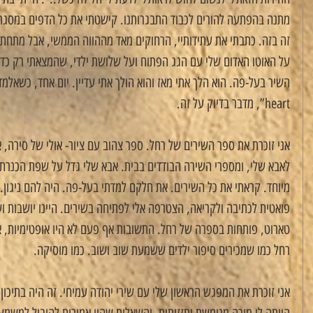
מתנה בהפתעה להורים לכבוד התבגרותנו. קישטתי את כל הדפים במסגרו
זה בזה. כתבתי את עתידותיי, הרחוקים מאד מההווה הממשי, אבל מתחת ל
על האוטו האדום שלי עם הגג הפתוח ועל שלושת ילדי, שהמצאתי רק כד
heart”, מדבר בדיוק על זה.
אני זוכרת את ספר השירים של רחל. ספר צהוב עם ציור- אולי של סירה, א
לאבא שלי, ומספרי השירה הבודדים בבית. אבא שלי גדל על שפת הכנרת
מיוחד. קראתי את כל השירים. את חלקם למדתי בעל-פה. היה להם ניגון.
פואטית לכתיבה ולקריאה, הצטרפה אלי לפתיחה בשירים. היינו יושבות ו
טארוט, פותחות בספרה של רחל. התשובות אף פעם לא היו אופטימיות, אב
רחל כמו שמכירים סיפור ילדים ששמעת שוב ושוב. כמו מוסיקה.
אני זוכרת את המפגש הראשון שלי עם שירי יהודה עמיחי. זה היה בתיכון.