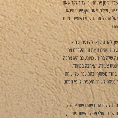
י לזמן את הזיווג, צריך לקרוא את 
יום, וצילמתי את הקריאה בווידאו. 
 אל המצלמה ולחשתי כשופים. פתח 
הבה.
 להודו. קראו לה נעמה. היא 
ד זיהינו זו את זו, והעברנו את 
 שלה בהודו. כמוני, גם היא אהבה 
פנית צעירה, שאהבה במיוחד. 
להי בחדר משותף ובהמשכה של שיחה 
כניסה לשירה היפנית וליופי הגלום 
חד הלילות ההם שהרגשתי אבודה, 
 שירה. אולי אפילו השתתפתי בו, 