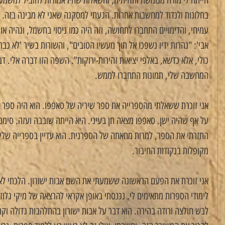
הייתה לי מורה מנומשת ותזזיתית, והשאלות שהיו אמורות להוביל למשמעו
בחלונות ולנדוד למחשבות אחרות. הגעתי למסקנה שאני לא מבינה בזה. א
עמיחי, והדימויים התחברו לתחושה, וזה היה כמו ניסוי בחשמל, ונהיה אור
אבי': "נהרות ידיו נשפכו אל תוך מעשיו הטובים", והשורות בשיר 'לא כבר
כולי, אלא כדשא, באלפי יציאות זהירות-ירוקות”. השפה הזו דברה אלי. דב
המחשבה שלי, תמונות התחברו לממש.
אני זוכרת ששאלתי מהספרייה את ספר שיריה של סאפפו. הוא היה ספר כי
על אף שהיה ישן. סאפפו מצאה חן בעיני. היא הייתה שובבה ועזה. סימנ
החזרתי את הספר, למרות מחאתה של הספרנית. הוא עדיין בספרייה שלי,
מקופלות בנקודות החיבור.
אני זוכרת את הפעם הראשונה ששמעתי את השם אבות ישורון. הלכתי לאו
לימודי הספרות מתאימים לי. נכנסתי באופן אקראי להרצאה של מיקי גלוז
לבש חולצה ורודה בהירה. הוא דבר על אבות ישורון בהתלהבות גדולה וקרא