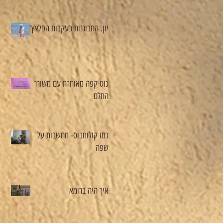
יון. התבוננות בעקבות הפלאץ'
כוס קפה מאוחרת עם משורר
התלם
כמו קולומבוס- מחשבות על
שפה
איך היה ברומא