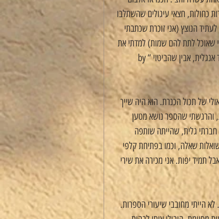
ת כחולות, חצאי עיגולים שהשתלבו 
עתיד הנוצץ (אני זוכרת שכתבתי 
י שאוכל לתת להם שמות) למדתי את 
השיר בעל-פה. הוא הלך אתי מאז והוא הולך אתי עדיין. יום אחד, כשאלמד אנגלית, אבין שהביטוי “by 
ולי של תכול הכנרת. הוא היה שייך 
, והרגשתי שהספר נושא מטען 
 חברתי גלית, שהייתה שותפה 
שואלות שאלה, וכמו בפתיחת קלפי 
ל תמיד יפות. אני מכירה את שירי 
 לא הייתי מחובבי שיעורי הספרות. 