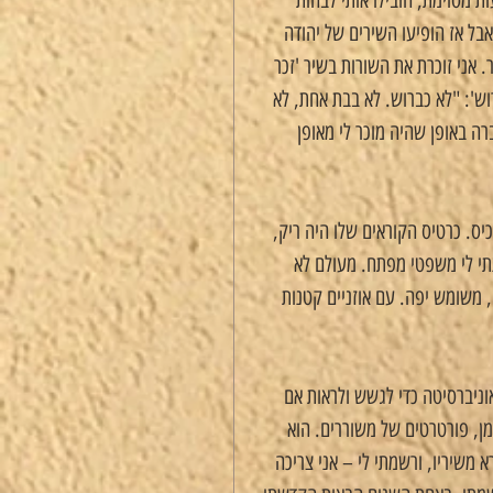
ת מסוימת, הובילו אותי לבהות 
בל אז הופיעו השירים של יהודה 
. אני זוכרת את השורות בשיר 'זכר 
וש': "לא כברוש. לא בבת אחת, לא 
רה באופן שהיה מוכר לי מאופן 
ס. כרטיס הקוראים שלו היה ריק, 
תי לי משפטי מפתח. מעולם לא 
 משומש יפה. עם אוזניים קטנות 
ניברסיטה כדי לגשש ולראות אם 
מן, פורטרטים של משוררים. הוא 
 משיריו, ורשמתי לי – אני צריכה 