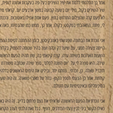
אחר כך החלטתי ללמוד את שיר השירים בעל-פה בעקבות אמונה דוסית, שכד
שיר השירים בקול, מידי יום בשעה קבועה במשך ארבעים יום. קראתי מידי 
לא פעם קרה שהצילום התרחש בחוץ. פעם אחת אפילו באוטובוס, ורכנתי
לי, פתח. התאהבתי בטקסט, בקולו. אחר כך, ממש כמו שהבטיחו, באה א
אני זוכרת את הבחורה שפגשתי באוזבקיסטן, בזמן ההמתנה לטיסת ההמשך
הייתה צעירה ממני, עם שיער דק וכהה ועור בהיר שנוטה להסמיק בקלות. מי
השעות הארוכות בשיחה ערה. קצת קינאתי בה, שזו תהיה הפעם הראשונה
שירה. היא ספרה לי על  'יום השנה לסלט', ספר שירה שכתבה משוררת י
תזכרי? שאלה. כן, זכרתי.  נחתנו יחד, ובילינו את הימים הראשונים בד
קולחת. אחר כך הגעתי לספר הקטן- גדול של מאצ'י טווארה. זה היה שער 
במינימליזם ובאינטימיות עם העולם.
אני זוכרת את הפעם הראשונה שראיתי את נעם פרתום בלייב. זה היה בא
כאילו הקשר ביני לבין צעדי הנדרכים, רופף. בכל זאת הלכתי לערב הקראת