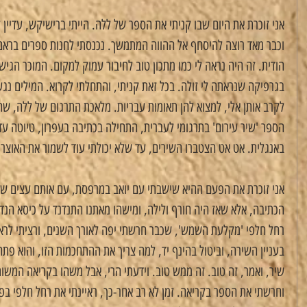
אני זוכרת את היום שבו קניתי את הספר של ללה. הייתי ברישיקש, עדיין
וכבר מאד רוצה להיסחף אל ההווה המתמשך. נכנסתי לחנות ספרים בראם
הודית. זה היה נראה לי כמו מתכון טוב לחיבור עמוק למקום. המוכר הגיש
בגרפיקה שנראתה לי זולה. בכל זאת קניתי, והתחלתי לקרוא. המילים נגע
לקרב אותן אלי, למצוא להן תאומות עבריות. מלאכת התרגום של ללה, ש
הספר 'שיר עירום' בתרגומי לעברית, התחילה בכתיבה בעפרון, טיוטה עדי
באנגלית. אט אט הצטברו השירים, עד שלא יכולתי עוד לשמור את האוצר ה
אני זוכרת את הפעם ההיא שישבתי עם יואב במרפסת, עם אותם עצים שע
הכתיבה, אלא שאז היה חורף ולילה, ומישהו מאתנו התנדנד על כיסא הנד
רחל חלפי 'מקלעת השמש', שכבר חרשתי יפה לאורך השנים, ורציתי לראות
בעניין השירה, וביטול בהינף יד, למה צריך את ההתחכמות הזו, והוא פת
שיר, ואמר, זה טוב. זה ממש טוב. וידעתי הרי, אבל משהו בקריאה המש
וחרשתי את הספר בקריאה. זמן לא רב אחר-כך, ראיינתי את רחל חלפי 