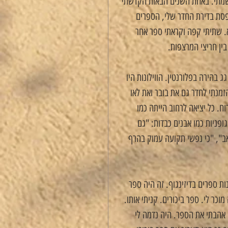
רשמתי. באחת השנים הבאות הקדשתי 
רפסת בדירת החדר שלי, הספרים 
. שתיתי קפה וקראתי ספר אחר 
ין חריצי המרצפות.
 בהירה בפלורנטין. הווילונות היו 
מנתי לחדר גם את בובר ואת לאו 
ח. כל יציאה לרחוב הייתה כמו 
ופניות כמו אבנים כבדות: "גם 
אב", "כי נפשי תקועה עמוק בהרף 
ת ספרים בדיזינגוף. זה היה ספר 
כר לי. ספר ביכורים. קניתי אותו. 
אהבתי את הספר. היה נדמה לי 